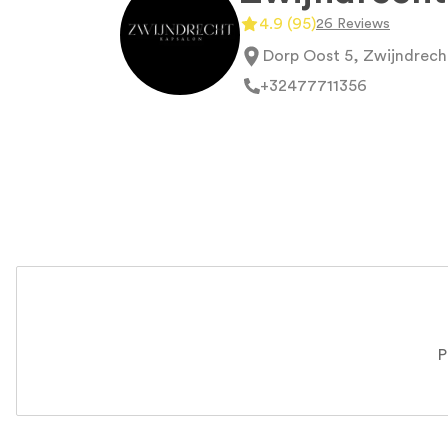
4.9
(
95
)
26 Reviews
Dorp Oost 5, Zwijndrech
+32
477711356
P