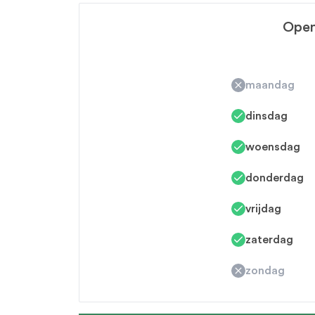
Open
maandag
dinsdag
woensdag
donderdag
vrijdag
zaterdag
zondag