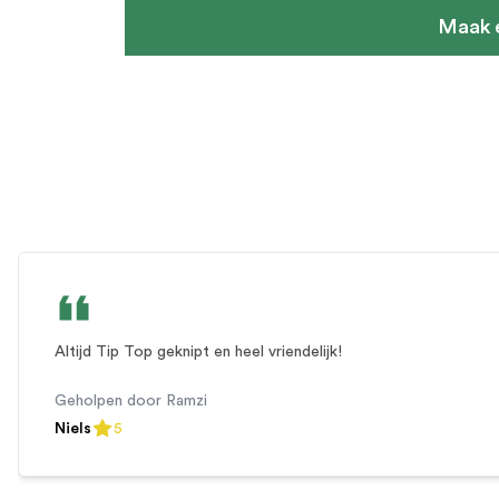
Maak 
A carousel of customer reviews. Use the previous and next
Review 1 of 0
Altijd Tip Top geknipt en heel vriendelijk!
Geholpen door
Ramzi
Niels
5
5
out of 5 stars