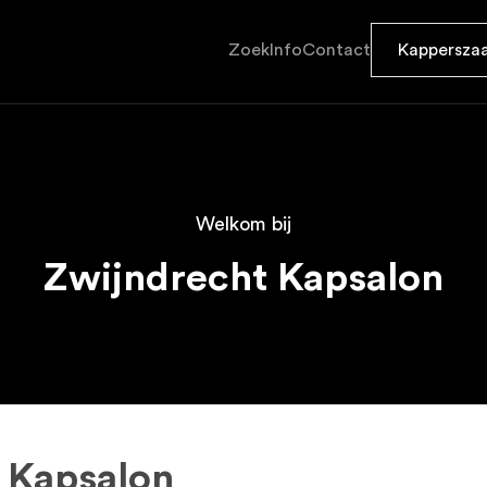
Zoek
Info
Contact
Kapperszaa
Welkom bij
Zwijndrecht Kapsalon
 Kapsalon