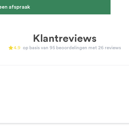
een afspraak
Klantreviews
 buttons to navigate, or use arrow keys.
4.9
op basis van 95 beoordelingen met 26 reviews
4.9
out of 5 stars