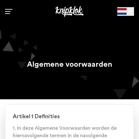
Kies taal
Zoek
Info
Algemene voorwaarden
Contact
Kapperszaak registreren
Inloggen voor kappers
Artikel 1 Definities
1. In deze Algemene Voorwaarden worden de
hiernavolgende termen in de navolgende