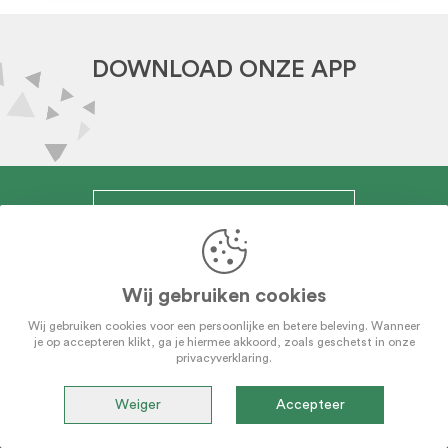
DOWNLOAD ONZE APP
Inloggen voor kappers
Wij gebruiken cookies
Wij gebruiken cookies voor een persoonlijke en betere beleving. Wanneer
Registreren informatie
je op accepteren klikt, ga je hiermee akkoord, zoals geschetst in onze
privacyverklaring.
Algemene voorwaarden
Privacybeleid
Weiger
Accepteer
Contact