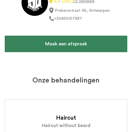
4.4
(
280
)
72 Reviews
Prekersstraat 36, Antwerpen
.
+32
465157887
Maak een afspraak
Onze behandelingen
Haircut
Haircut without beard