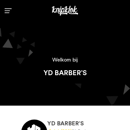
Zoek
Info
Welkom bij
Contact
YD BARBER’S
Kapperszaak registreren
Inloggen voor kappers
YD BARBER’S