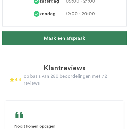
zaterdag
09:00 - 21:00
zondag
12:00 - 20:00
Maak een afspraak
Klantreviews
A carousel of customer reviews. Use the previous and next
op basis van 280 beoordelingen met 72
4.4
4.4
out of 5 stars
reviews
Review 1 of 0
Nooit komen opdagen