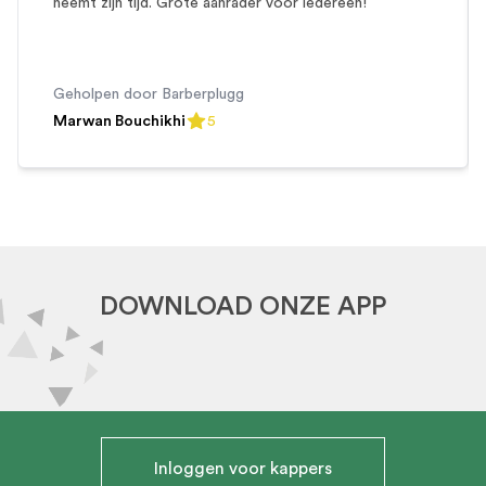
neemt zijn tijd. Grote aanrader voor iedereen!
Geholpen door
Barberplugg
Marwan Bouchikhi
5
5
out of 5 stars
DOWNLOAD ONZE APP
Inloggen voor kappers