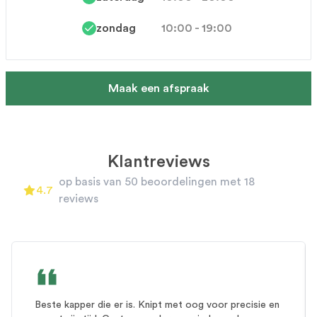
zondag
10:00 - 19:00
Maak een afspraak
Klantreviews
A carousel of customer reviews. Use the previous and next
op basis van 50 beoordelingen met 18
4.7
4.7
out of 5 stars
reviews
Review 1 of 0
Beste kapper die er is. Knipt met oog voor precisie en