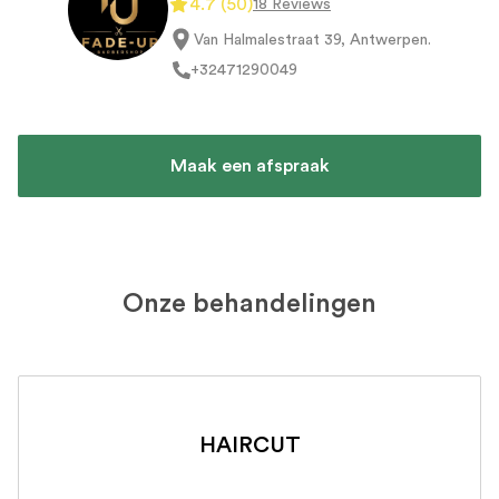
4.7
(
50
)
18 Reviews
Van Halmalestraat 39, Antwerpen
.
+32
471290049
Maak een afspraak
Onze behandelingen
HAIRCUT