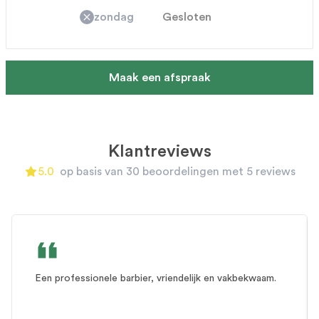
zondag
Gesloten
Maak een afspraak
Klantreviews
A carousel of customer reviews. Use the previous and next
5.0
op basis van 30 beoordelingen met 5 reviews
5.0
out of 5 stars
Review 1 of 0
Een professionele barbier, vriendelijk en vakbekwaam.