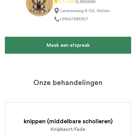
5.0
(
30
)
5 Reviews
Larenseweg 8-03, Holten
.
+31
647586927
Maak een afspraak
Onze behandelingen
knippen (middelbare scholieren)
Knipbeurt/Fade